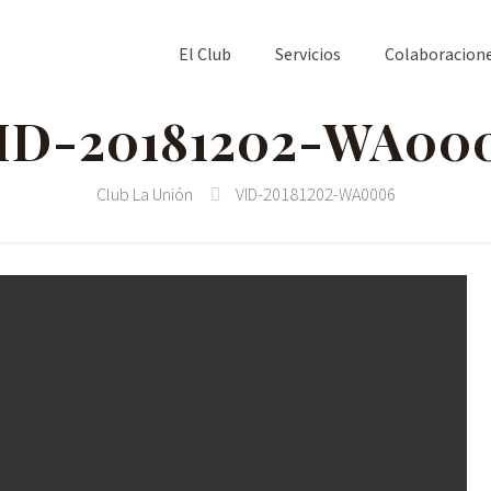
El Club
Servicios
Colaboracion
ID-20181202-WA00
Club La Unión
VID-20181202-WA0006