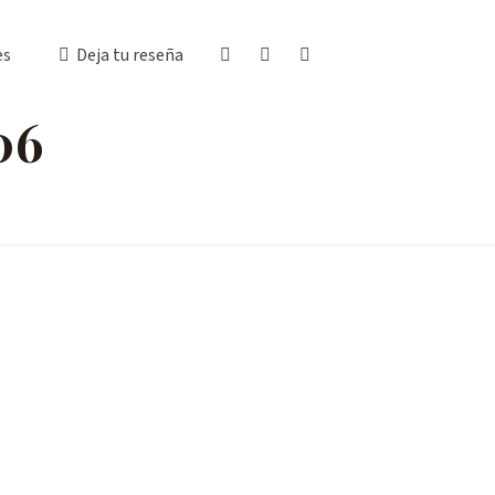
es
Deja tu reseña
06