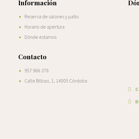
Información
Dón
Reserva de salones y patio
Horario de apertura
Dónde estamos
Contacto
957 966 376
Calle Bilbao, 1, 14005 Córdoba
C
De