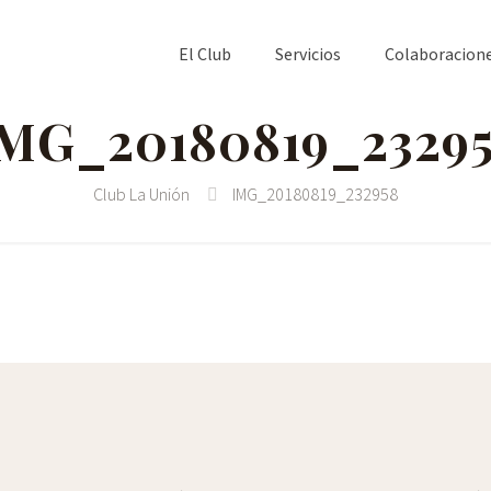
El Club
Servicios
Colaboracion
MG_20180819_2329
Club La Unión
IMG_20180819_232958