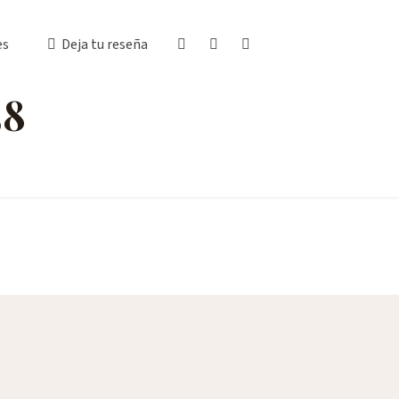
es
Deja tu reseña
58