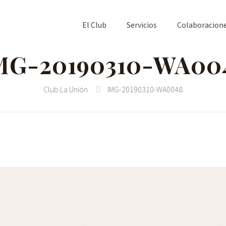
El Club
Servicios
Colaboracion
MG-20190310-WA00
Club La Unión
IMG-20190310-WA0048