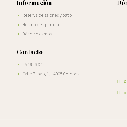
Información
Dón
Reserva de salones y patio
Horario de apertura
Dónde estamos
Contacto
957 966 376
Calle Bilbao, 1, 14005 Córdoba
C
De