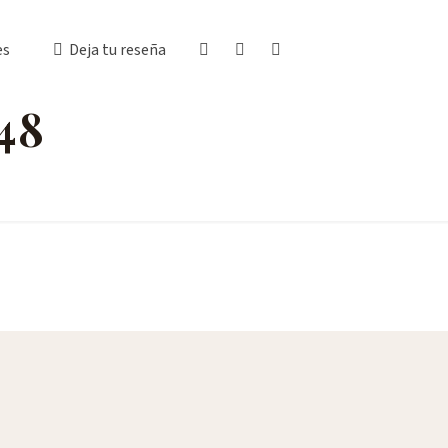
es
Deja tu reseña
48