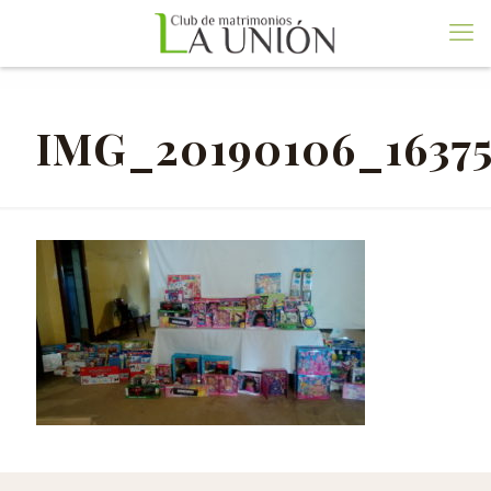
IMG_20190106_1637